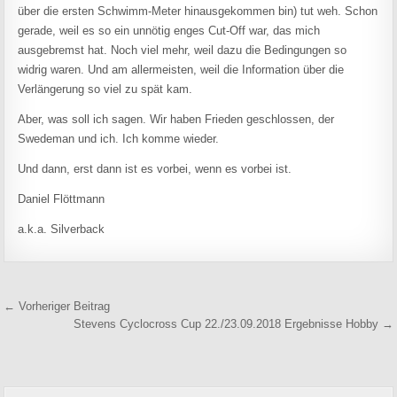
über die ersten Schwimm-Meter hinausgekommen bin) tut weh. Schon
gerade, weil es so ein unnötig enges Cut-Off war, das mich
ausgebremst hat. Noch viel mehr, weil dazu die Bedingungen so
widrig waren. Und am allermeisten, weil die Information über die
Verlängerung so viel zu spät kam.
Aber, was soll ich sagen. Wir haben Frieden geschlossen, der
Swedeman und ich. Ich komme wieder.
Und dann, erst dann ist es vorbei, wenn es vorbei ist.
Daniel Flöttmann
a.k.a. Silverback
Beitragsnavigation
← Vorheriger Beitrag
Stevens Cyclocross Cup 22./23.09.2018 Ergebnisse Hobby →