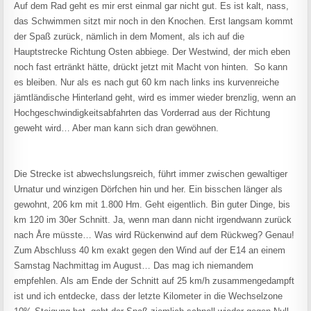
Auf dem Rad geht es mir erst einmal gar nicht gut. Es ist kalt, nass,
das Schwimmen sitzt mir noch in den Knochen. Erst langsam kommt
der Spaß zurück, nämlich in dem Moment, als ich auf die
Hauptstrecke Richtung Osten abbiege. Der Westwind, der mich eben
noch fast ertränkt hätte, drückt jetzt mit Macht von hinten. So kann
es bleiben. Nur als es nach gut 60 km nach links ins kurvenreiche
jämtländische Hinterland geht, wird es immer wieder brenzlig, wenn an
Hochgeschwindigkeitsabfahrten das Vorderrad aus der Richtung
geweht wird… Aber man kann sich dran gewöhnen.
Die Strecke ist abwechslungsreich, führt immer zwischen gewaltiger
Urnatur und winzigen Dörfchen hin und her. Ein bisschen länger als
gewohnt, 206 km mit 1.800 Hm. Geht eigentlich. Bin guter Dinge, bis
km 120 im 30er Schnitt. Ja, wenn man dann nicht irgendwann zurück
nach Åre müsste… Was wird Rückenwind auf dem Rückweg? Genau!
Zum Abschluss 40 km exakt gegen den Wind auf der E14 an einem
Samstag Nachmittag im August… Das mag ich niemandem
empfehlen. Als am Ende der Schnitt auf 25 km/h zusammengedampft
ist und ich entdecke, dass der letzte Kilometer in die Wechselzone