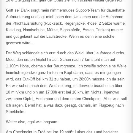
10% Steigung hat, geht der Spaß ziemlich schnell wieder gegen Null.
Gott sei Dank sorgt mein nimmermüdes Support-Team für dauerhafte
Aufmunterung und jagt mich nach dem Umziehen und der Aufnahme
der Pflichtausrüstung (Rucksack, Regenjacke, -hose, 2 Sätze warme
Kleidung, Handschuhe, Mütze, Signalpfeife, Essen, Trinken) munter
und gut gelaunt auf die Laufstrecke. Wenn es denn eine solche
gewesen wäre…
Der Weg schlängelt sich erst durch den Wald, über Laufstege durchs
Moor, den ersten Gipfel hinauf. Schon nach 7 km steht man auf
1.100m Höhe, oberhalb der Baumgrenze. Ich zweifle schon eine Weile
heimlich irgendwo ganz hinten im Kopf daran, dass es mir gelingen
wird, das Cut-Off bei km 31 zu halten, um 20:00h müsste ich da sein.
Es war schon nach dem Wechsel eng, mittlerweile brauche ich über
10 min/km und bin um 17:30h erst bei 10 km, im Nichts, irgendwo
zwischen Gipfel, Hochmoor und dem ersten Checkpoint. Aber was soll
ich sagen, Bernd hat ja was dazu gesagt, damals, im Flugzeug nach
Stockholm.
Weiter also, egal wie langsam.
Am Checkpoint in Fröå bei km 19 stößt Lukas dazu und begleitet