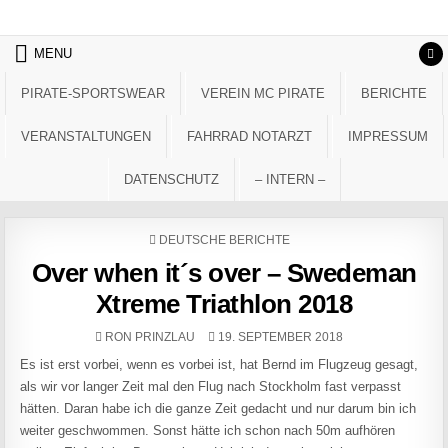
Skip to content
MENU
PIRATE-SPORTSWEAR
VEREIN MC PIRATE
BERICHTE
VERANSTALTUNGEN
FAHRRAD NOTARZT
IMPRESSUM
DATENSCHUTZ
– INTERN –
POSTED IN
DEUTSCHE BERICHTE
Over when it´s over – Swedeman
Xtreme Triathlon 2018
AUTHOR:
PUBLISHED DATE:
RON PRINZLAU
19. SEPTEMBER 2018
Es ist erst vorbei, wenn es vorbei ist, hat Bernd im Flugzeug gesagt,
als wir vor langer Zeit mal den Flug nach Stockholm fast verpasst
hätten. Daran habe ich die ganze Zeit gedacht und nur darum bin ich
weiter geschwommen. Sonst hätte ich schon nach 50m aufhören