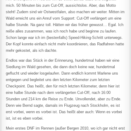
mich. 50 Minuten bis zum Cut-Off, aussichtslos. Aber, das Motto
steht! Zudem sind wir Ostwestfalen, also machen wir weiter. Mitten im
Wald erreicht uns ein Anruf vom Support: Cut-Off verlängert um eine
halbe Stunde. Na ganz toll. Hätten wir das früher gewusst… Egal. Ich
reiße alles zusammen, was ich noch habe und beginne zu laufen.
Schon lange war ich im (bestenfalls) Speed-Hiking-Schritt unterwegs.
Der Kopf konnte einfach nicht mehr koordinieren, das Radfahren hatte
mehr gekostet, als ich dachte.
Endlos war das Stück in der Erinnerung, hundertmal haben wir eine
Siedlung im Wald gesehen, die dann doch keine war, hundertmal
geflucht und wieder losgelaufen. Dann endlich kommt Marlene uns
entgegen und begleitet uns den letzten Kilometer zum letzten
Checkpoint. Das heißt, den für mich letzten Kilometer, denn hier ist
eine halbe Stunde nach dem verlängerten Cut-Off, nach 16:00
Stunden und 214 km die Reise zu Ende. Unvollendet, aber zu Ende.
Denn wie Bernd sagte, damals im Flugzeug nach Stockholm, es ist
erst vorbei, wenn es vorbei ist. Das heißt aber auch: Wenn es vorbei
ist, ist es eben vorbei.
Mein erstes DNF im Rennen (außer Bergen 2010, wo ich gar nicht erst