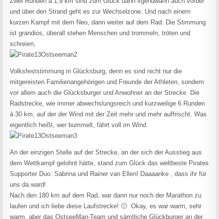
Zwei Runden à 1,9 km sind zum Glück dann irgendwann auch vorbei
und über den Strand geht es zur Wechselzone. Und nach einem
kurzen Kampf mit dem Neo, dann weiter auf dem Rad. Die Stimmung
ist grandios, überall stehen Menschen und trommeln, tröten und
schreien,
Volksfeststimmung in Glücksburg, denn es sind nicht nur die
mitgereisten Familienangehörigen und Freunde der Athleten, sondern
vor allem auch die Glücksburger und Anwohner an der Strecke. Die
Radstrecke, wie immer abwechslungsreich und kurzweilige 6 Runden
à 30 km, auf der der Wind mit der Zeit mehr und mehr auffrischt. Was
eigentlich heißt, wer bummelt, fährt voll im Wind.
An der einzigen Stelle auf der Strecke, an der sich der Ausstieg aus
dem Wettkampf gelohnt hätte, stand zum Glück das weltbeste Pirates
Supporter Duo: Sabrina und Rainer van Ellen! Daaaanke , dass ihr für
uns da ward!
Nach den 180 km auf dem Rad, war dann nur noch der Marathon zu
laufen und ich liebe diese Laufstrecke! 🙂 Okay, es war warm, sehr
warm, aber das OstseeMan-Team und sämtliche Glückburger an der