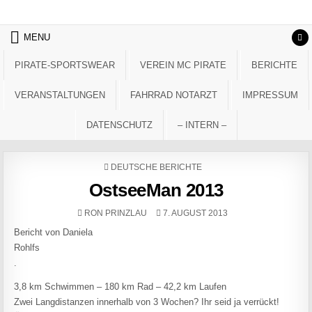
Skip to content
MENU
PIRATE-SPORTSWEAR
VEREIN MC PIRATE
BERICHTE
VERANSTALTUNGEN
FAHRRAD NOTARZT
IMPRESSUM
DATENSCHUTZ
– INTERN –
POSTED IN
DEUTSCHE BERICHTE
OstseeMan 2013
AUTHOR:
PUBLISHED DATE:
RON PRINZLAU
7. AUGUST 2013
Bericht von Daniela
Rohlfs
.
3,8 km Schwimmen – 180 km Rad – 42,2 km Laufen
Zwei Langdistanzen innerhalb von 3 Wochen? Ihr seid ja verrückt!