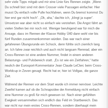
sehr viele Tipps mitgab und mir eine Linie fürs Rennen zeigte. „Wenn
Du schnell bist sind mit dem Crosser viele Passagen einfacher. Hier
musst Du einfach volle Pulle hochfahren, wenn Du bremst kommst Du
hier erst gar nicht hoch“. „Ok, aha,“ dachte ich, „klingt ja super“.
Umsetzen war aber nicht so einfach wie verstehen. Die Angst fährt an
vielen Stellen bei mir noch mit. Weniger beruhigend war für mich die
Ansage, dass im Rennen der Klasse Hobby Ü40 dann wohl vier bis
fünf Runden zusammenkommen würden. Das war nach einer
gefahrenen Übungsrunde ein Schock, denn fühlte sich ziemlich lang
an. Ich fahre zwar reichlich und auch nicht langsam Rennrad, aber ein
Cross-Rennen ist eine andere Nummer, findet in einem anderen
Belastungs- und Pulsbereich statt. „Es ist wie ein Zeitfahren,“ hatte
neulich der Eurosport-Kommentator Jean Claude LeClerc beim Cross-
Worldcup in Zeven gesagt. Recht hat er, hier ist Vollgas, die ganze
Zeit.
Während der Rennen vor dem Start wurde ich immer nervöser. Leichte
Zweifel kamen auf ob die Schnapsidee der Anmeldung nicht einfach
eine Nummer zu groß für mich gewesen ist. Nach einer gefühlten
Ewigkeit versammelten sich endlich das Feld im Startbereich. Das
war nicht nur mein erstes Cross-Rennen, sondern überhaupt mein