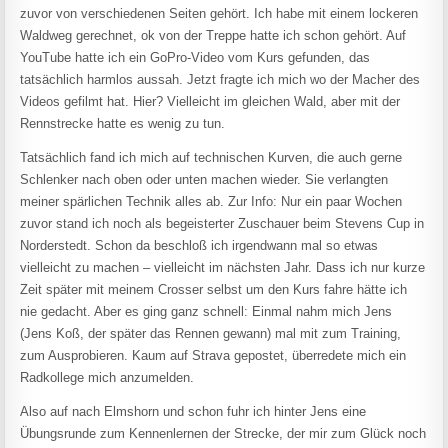
zuvor von verschiedenen Seiten gehört. Ich habe mit einem lockeren
Waldweg gerechnet, ok von der Treppe hatte ich schon gehört. Auf
YouTube hatte ich ein GoPro-Video vom Kurs gefunden, das
tatsächlich harmlos aussah. Jetzt fragte ich mich wo der Macher des
Videos gefilmt hat. Hier? Vielleicht im gleichen Wald, aber mit der
Rennstrecke hatte es wenig zu tun.
Tatsächlich fand ich mich auf technischen Kurven, die auch gerne
Schlenker nach oben oder unten machen wieder. Sie verlangten
meiner spärlichen Technik alles ab. Zur Info: Nur ein paar Wochen
zuvor stand ich noch als begeisterter Zuschauer beim Stevens Cup in
Norderstedt. Schon da beschloß ich irgendwann mal so etwas
vielleicht zu machen – vielleicht im nächsten Jahr. Dass ich nur kurze
Zeit später mit meinem Crosser selbst um den Kurs fahre hätte ich
nie gedacht. Aber es ging ganz schnell: Einmal nahm mich Jens
(
Jens Ko
ß
, der sp
äter das Rennen gewann) mal mit zum Training,
zum Ausprobieren. Kaum auf Strava gepostet, überredete mich ein
Radkollege mich anzumelden.
Also auf nach Elmshorn und schon fuhr ich hinter Jens eine
Übungsrunde zum Kennenlernen der Strecke, der mir zum Glück noch