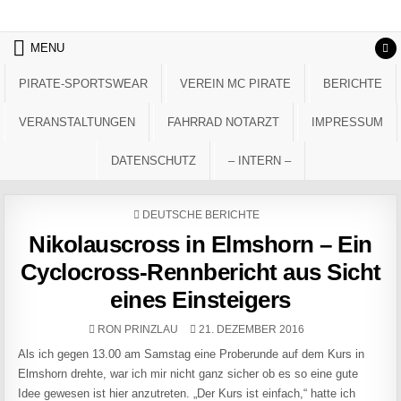
Skip to content
MENU
PIRATE-SPORTSWEAR
VEREIN MC PIRATE
BERICHTE
VERANSTALTUNGEN
FAHRRAD NOTARZT
IMPRESSUM
DATENSCHUTZ
– INTERN –
POSTED IN
DEUTSCHE BERICHTE
Nikolauscross in Elmshorn – Ein
Cyclocross-Rennbericht aus Sicht
eines Einsteigers
AUTHOR:
PUBLISHED DATE:
RON PRINZLAU
21. DEZEMBER 2016
Als ich gegen 13.00 am Samstag eine Proberunde auf dem Kurs in
Elmshorn drehte, war ich mir nicht ganz sicher ob es so eine gute
Idee gewesen ist hier anzutreten. „Der Kurs ist einfach,“ hatte ich