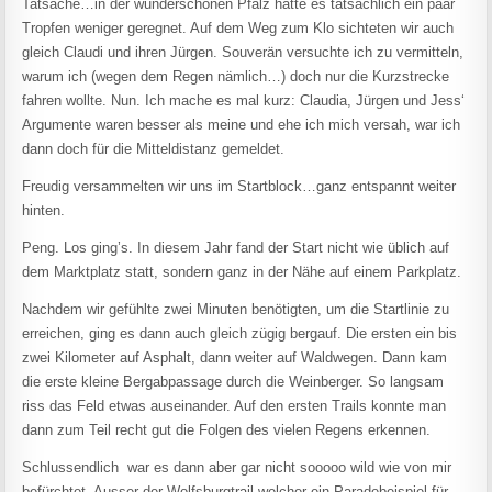
Tatsache…in der wunderschönen Pfalz hatte es tatsächlich ein paar
Tropfen weniger geregnet. Auf dem Weg zum Klo sichteten wir auch
gleich Claudi und ihren Jürgen. Souverän versuchte ich zu vermitteln,
warum ich (wegen dem Regen nämlich…) doch nur die Kurzstrecke
fahren wollte. Nun. Ich mache es mal kurz: Claudia, Jürgen und Jess‘
Argumente waren besser als meine und ehe ich mich versah, war ich
dann doch für die Mitteldistanz gemeldet.
Freudig versammelten wir uns im Startblock…ganz entspannt weiter
hinten.
Peng. Los ging’s. In diesem Jahr fand der Start nicht wie üblich auf
dem Marktplatz statt, sondern ganz in der Nähe auf einem Parkplatz.
Nachdem wir gefühlte zwei Minuten benötigten, um die Startlinie zu
erreichen, ging es dann auch gleich zügig bergauf. Die ersten ein bis
zwei Kilometer auf Asphalt, dann weiter auf Waldwegen. Dann kam
die erste kleine Bergabpassage durch die Weinberger. So langsam
riss das Feld etwas auseinander. Auf den ersten Trails konnte man
dann zum Teil recht gut die Folgen des vielen Regens erkennen.
Schlussendlich war es dann aber gar nicht sooooo wild wie von mir
befürchtet. Ausser der Wolfsburgtrail-welcher ein Paradebeispiel für