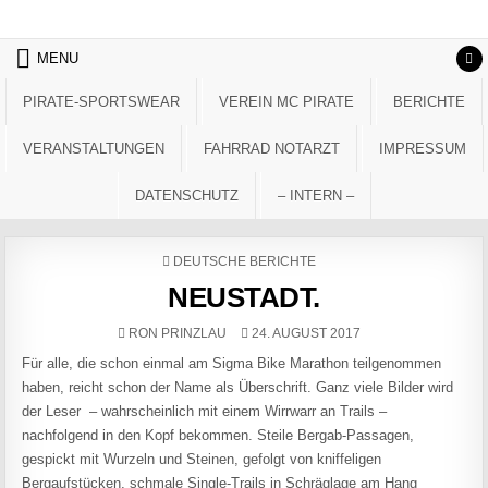
Skip to content
MENU
PIRATE-SPORTSWEAR
VEREIN MC PIRATE
BERICHTE
VERANSTALTUNGEN
FAHRRAD NOTARZT
IMPRESSUM
DATENSCHUTZ
– INTERN –
POSTED IN
DEUTSCHE BERICHTE
NEUSTADT.
AUTHOR:
PUBLISHED DATE:
RON PRINZLAU
24. AUGUST 2017
Für alle, die schon einmal am Sigma Bike Marathon teilgenommen
haben, reicht schon der Name als Überschrift. Ganz viele Bilder wird
der Leser – wahrscheinlich mit einem Wirrwarr an Trails –
nachfolgend in den Kopf bekommen. Steile Bergab-Passagen,
gespickt mit Wurzeln und Steinen, gefolgt von kniffeligen
Bergaufstücken, schmale Single-Trails in Schräglage am Hang