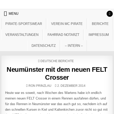
Skip to content
MENU
PIRATE-SPORTSWEAR
VEREIN MC PIRATE
BERICHTE
VERANSTALTUNGEN
FAHRRAD NOTARZT
IMPRESSUM
DATENSCHUTZ
– INTERN –
POSTED IN
DEUTSCHE BERICHTE
Neumünster mit dem neuen FELT
Crosser
AUTHOR:
PUBLISHED DATE:
RON PRINZLAU
2. DEZEMBER 2014
Heute war es soweit, nach Wochen des Wartens habe ich endlich
meinen neuen FELT Crosser in einem Rennen ausfahren dürfen, und
für das Rennen in Neumünster war das auch gut so, nachdem ich auf
den schnellen Kursen in Kiel und Kaltenkirchen zuvor nicht so gut mit