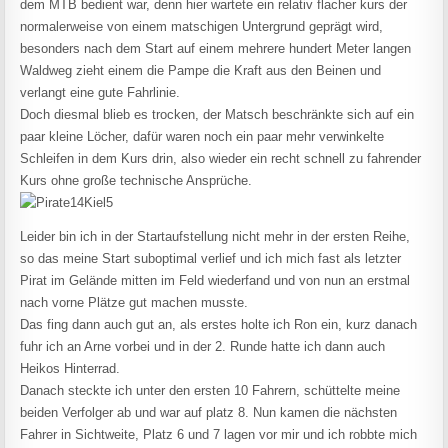
dem MTB bedient war, denn hier wartete ein relativ flacher kurs der
normalerweise von einem matschigen Untergrund geprägt wird,
besonders nach dem Start auf einem mehrere hundert Meter langen
Waldweg zieht einem die Pampe die Kraft aus den Beinen und
verlangt eine gute Fahrlinie.
Doch diesmal blieb es trocken, der Matsch beschränkte sich auf ein
paar kleine Löcher, dafür waren noch ein paar mehr verwinkelte
Schleifen in dem Kurs drin, also wieder ein recht schnell zu fahrender
Kurs ohne große technische Ansprüche.
Leider bin ich in der Startaufstellung nicht mehr in der ersten Reihe,
so das meine Start suboptimal verlief und ich mich fast als letzter
Pirat im Gelände mitten im Feld wiederfand und von nun an erstmal
nach vorne Plätze gut machen musste.
Das fing dann auch gut an, als erstes holte ich Ron ein, kurz danach
fuhr ich an Arne vorbei und in der 2. Runde hatte ich dann auch
Heikos Hinterrad.
Danach steckte ich unter den ersten 10 Fahrern, schüttelte meine
beiden Verfolger ab und war auf platz 8. Nun kamen die nächsten
Fahrer in Sichtweite, Platz 6 und 7 lagen vor mir und ich robbte mich