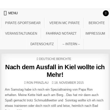
Skip to content
MENU
PIRATE-SPORTSWEAR
VEREIN MC PIRATE
BERICHTE
VERANSTALTUNGEN
FAHRRAD NOTARZT
IMPRESSUM
DATENSCHUTZ
– INTERN –
POSTED IN
DEUTSCHE BERICHTE
Nach dem Ausfall in Kiel wollte ich
Mehr!
AUTHOR:
PUBLISHED DATE:
RON PRINZLAU
18. NOVEMBER 2015
Am Samstag habe ich noch ein Spezialtraining von Papa Ron
erhalten. Meine Kette hielt auch am Berg…Das hat mir dann auch
Spaß gemacht trotz Schmuddlwetter und Sonntag wollte ich eh noch
etwas trainieren oder doch noch still und leise, heimlich nach Bad