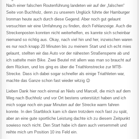
Nach einer falschen Routenführung landeten wir auf der „falschen“
Seite von Buchholz, denn zu unserem Unglück führte der Hamburger
Ironman heute auch durch diese Gegend. Aber noch gut gelaunt
versuchten wir eine Umfahrung zu finden, doch Fehlanzeige. Auch die
Streckenposten konnten nicht weiterhelfen, es kannte sich scheinbar
niemand so richtig aus. Okay, nach viel hin und her, inzwischen waren
es nur noch knapp 20 Minuten bis zu meinem Start und ich echt mies
gelaunt, stellten wir das Auto vor der nähesten Straßensperre ab und
ich sattelte mein Bike. Zwei Beutel mit allem was man so braucht auf
dem Rücken, und los ging es über die Triathlonstrecke zur MTB-
Strecke. Dass ich dabei sogar schneller als einige Triathleten war,
machte das Ganze schon fast wieder witzig 😉
Lieben Dank hier noch einmal an Niels und Marcell, die mich auf dem
Weg nach Buchholz und vor Ort bestens unterstützt haben und ich
mich sogar noch ein paar Minuten auf der Strecke warm fahren
konnte. In den Startblock kam ich dann trotzdem noch fast zu spät,
aber an eine gute sportliche Leistung dachte ich zu diesem Zeitpunkt
sowieso noch nicht. Den Start habe ich dann auch versemmelt und
reihte mich um Position 10 ins Feld ein.