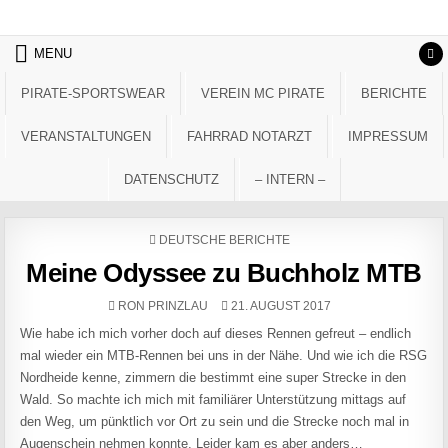
Skip to content
MENU
PIRATE-SPORTSWEAR
VEREIN MC PIRATE
BERICHTE
VERANSTALTUNGEN
FAHRRAD NOTARZT
IMPRESSUM
DATENSCHUTZ
– INTERN –
POSTED IN
DEUTSCHE BERICHTE
Meine Odyssee zu Buchholz MTB
AUTHOR:
PUBLISHED DATE:
RON PRINZLAU
21. AUGUST 2017
Wie habe ich mich vorher doch auf dieses Rennen gefreut – endlich
mal wieder ein MTB-Rennen bei uns in der Nähe. Und wie ich die RSG
Nordheide kenne, zimmern die bestimmt eine super Strecke in den
Wald. So machte ich mich mit familiärer Unterstützung mittags auf
den Weg, um pünktlich vor Ort zu sein und die Strecke noch mal in
Augenschein nehmen konnte. Leider kam es aber anders…