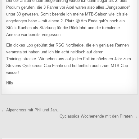
Bei der anstehenden Siegerehrung wurde ich dann sogar als 2. aufs
Podium gerufen, die 3 Fahrer vor Axel waren also alles „Jungspunde“
unter 30 gewesen. Somit beende ich meine MTB-Saison wie ich sie
angefangen habe – mit einem 2. Platz 🙂 Am Ende gab’s noch ein
Stück Kuchen als Stärkung für die Rückfahrt und die turbulente
Anreise war bereits vergessen.
Ein dickes Lob gebührt der RSG Nordheide, die ein geniales Rennen
veranstaltet haben und ich bin echt neidisch auf deren
Trainingsstrecke. Wir sehen uns auf jeden Fall im nächsten Jahr zum
Stevens-Cyclocross-Cup-Finale und hoffentlich auch zum MTB-Cup
wieder!
Nils
Beitragsnavigation
← Alpencross mit Phil und Jan…
Cyclassics Wochenende mit den Piraten →