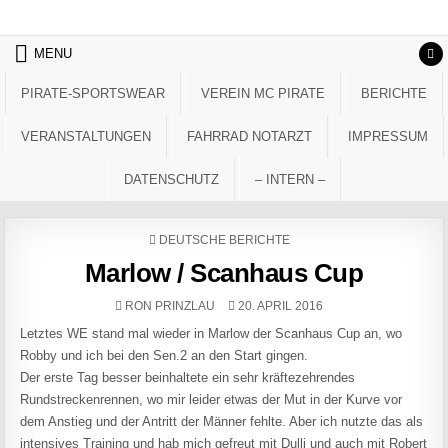
Skip to content
MENU
PIRATE-SPORTSWEAR
VEREIN MC PIRATE
BERICHTE
VERANSTALTUNGEN
FAHRRAD NOTARZT
IMPRESSUM
DATENSCHUTZ
– INTERN –
POSTED IN
DEUTSCHE BERICHTE
Marlow / Scanhaus Cup
AUTHOR:
PUBLISHED DATE:
RON PRINZLAU
20. APRIL 2016
Letztes WE stand mal wieder in Marlow der Scanhaus Cup an, wo
Robby und ich bei den Sen.2 an den Start gingen.
Der erste Tag besser beinhaltete ein sehr kräftezehrendes
Rundstreckenrennen, wo mir leider etwas der Mut in der Kurve vor
dem Anstieg und der Antritt der Männer fehlte. Aber ich nutzte das als
intensives Training und hab mich gefreut mit Dulli und auch mit Robert