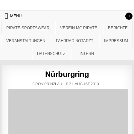
Skip to content
MENU
PIRATE-SPORTSWEAR
VEREIN MC PIRATE
BERICHTE
VERANSTALTUNGEN
FAHRRAD NOTARZT
IMPRESSUM
DATENSCHUTZ
– INTERN –
Nürburgring
AUTHOR:
PUBLISHED DATE:
RON PRINZLAU
21. AUGUST 2013