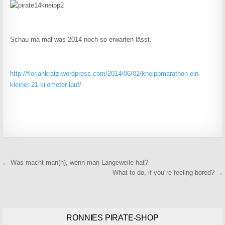
Schau ma mal was 2014 noch so erwarten lässt.
http://floriankratz.wordpress.com/2014/06/02/kneippmarathon-ein-
kleiner-21-kilometer-lauf/
Beitragsnavigation
← Was macht man(n), wenn man Langeweile hat?
What to do, if you´re feeling bored? →
RONNIES PIRATE-SHOP