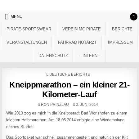
Skip to content
MENU
PIRATE-SPORTSWEAR
VEREIN MC PIRATE
BERICHTE
VERANSTALTUNGEN
FAHRRAD NOTARZT
IMPRESSUM
DATENSCHUTZ
– INTERN –
POSTED IN
DEUTSCHE BERICHTE
Kneippmarathon – ein kleiner 21-
Kilometer-Lauf
AUTHOR:
PUBLISHED DATE:
RON PRINZLAU
2. JUNI 2014
Wie 2013 zog es mich in die Kneippstadt Bad Wörishofen zu einem
leichten Halbmarathon. Am 18.05.2014 erfolgte eine Wiederholung
meines Startes.
Das Sportpaket war schnell zusammengestellt und natürlich der Kilt