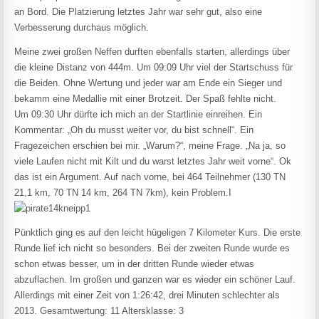
an Bord. Die Platzierung letztes Jahr war sehr gut, also eine
Verbesserung durchaus möglich.
Meine zwei großen Neffen durften ebenfalls starten, allerdings über
die kleine Distanz von 444m. Um 09:09 Uhr viel der Startschuss für
die Beiden. Ohne Wertung und jeder war am Ende ein Sieger und
bekamm eine Medallie mit einer Brotzeit. Der Spaß fehlte nicht.
Um 09:30 Uhr dürfte ich mich an der Startlinie einreihen. Ein
Kommentar: „Oh du musst weiter vor, du bist schnell“. Ein
Fragezeichen erschien bei mir. „Warum?“, meine Frage. „Na ja, so
viele Laufen nicht mit Kilt und du warst letztes Jahr weit vorne“. Ok
das ist ein Argument. Auf nach vorne, bei 464 Teilnehmer (130 TN
21,1 km, 70 TN 14 km, 264 TN 7km), kein Problem.I
Pünktlich ging es auf den leicht hügeligen 7 Kilometer Kurs. Die erste
Runde lief ich nicht so besonders. Bei der zweiten Runde wurde es
schon etwas besser, um in der dritten Runde wieder etwas
abzuflachen. Im großen und ganzen war es wieder ein schöner Lauf.
Allerdings mit einer Zeit von 1:26:42, drei Minuten schlechter als
2013. Gesamtwertung: 11 Altersklasse: 3