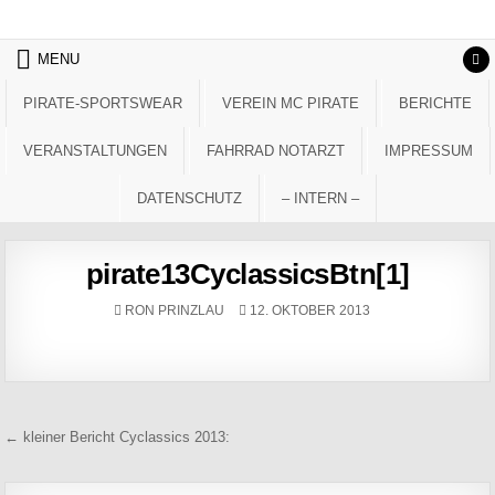
Skip to content
MENU
PIRATE-SPORTSWEAR
VEREIN MC PIRATE
BERICHTE
VERANSTALTUNGEN
FAHRRAD NOTARZT
IMPRESSUM
DATENSCHUTZ
– INTERN –
pirate13CyclassicsBtn[1]
AUTHOR:
PUBLISHED DATE:
RON PRINZLAU
12. OKTOBER 2013
Beitragsnavigation
← kleiner Bericht Cyclassics 2013: