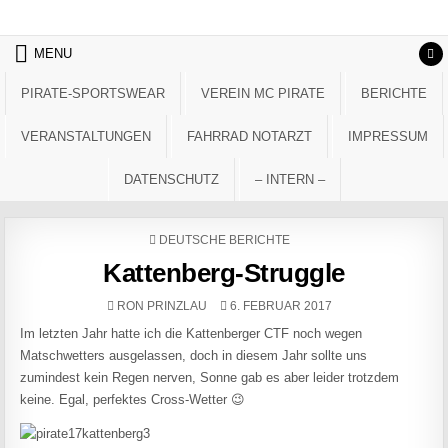
Skip to content
MENU
PIRATE-SPORTSWEAR
VEREIN MC PIRATE
BERICHTE
VERANSTALTUNGEN
FAHRRAD NOTARZT
IMPRESSUM
DATENSCHUTZ
– INTERN –
POSTED IN
DEUTSCHE BERICHTE
Kattenberg-Struggle
AUTHOR:
PUBLISHED DATE:
RON PRINZLAU
6. FEBRUAR 2017
Im letzten Jahr hatte ich die Kattenberger CTF noch wegen
Matschwetters ausgelassen, doch in diesem Jahr sollte uns
zumindest kein Regen nerven, Sonne gab es aber leider trotzdem
keine. Egal, perfektes Cross-Wetter 😉