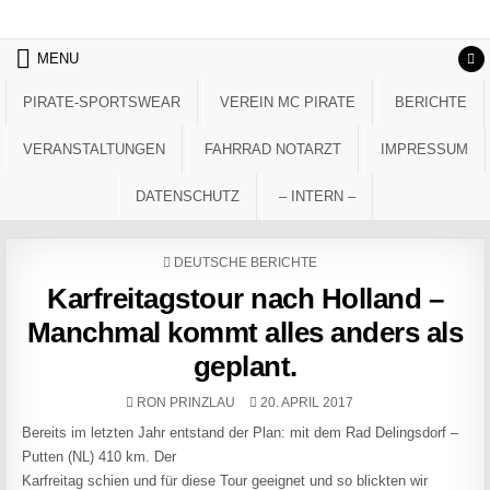
Skip to content
MENU
PIRATE-SPORTSWEAR
VEREIN MC PIRATE
BERICHTE
VERANSTALTUNGEN
FAHRRAD NOTARZT
IMPRESSUM
DATENSCHUTZ
– INTERN –
POSTED IN
DEUTSCHE BERICHTE
Karfreitagstour nach Holland –
Manchmal kommt alles anders als
geplant.
AUTHOR:
PUBLISHED DATE:
RON PRINZLAU
20. APRIL 2017
Bereits im letzten Jahr entstand der Plan: mit dem Rad Delingsdorf –
Putten (NL) 410 km. Der
Karfreitag schien und für diese Tour geeignet und so blickten wir