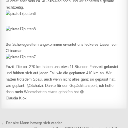
wuchtet aber sein ca. 40-Kilo-Rad hoch und wir schaffen’s gerade
rechtzeitig.
Bei Schwiegereltern angekommen erwartet uns leckeres Essen vom
Chinaman.
Fazit: Die ca. 270 km haben uns etwa 11 Stunden Fahrzeit gekostet
und fühlten sich auf jeden Fall wie die geplanten 410 km an. Wir
hatten trotzdem Spaß, auch wenn nicht alles ganz so gepasst hat,
wie geplant. @Schatzi: Danke für den Gepäcktransport, ich hoffe,
dass mein Windschatten etwas geholfen hat 😉 .
Claudia Klok
Beitragsnavigation
← Der alte Mann bewegt sich wieder