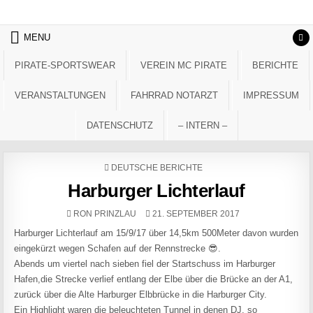
Skip to content
MENU
PIRATE-SPORTSWEAR
VEREIN MC PIRATE
BERICHTE
VERANSTALTUNGEN
FAHRRAD NOTARZT
IMPRESSUM
DATENSCHUTZ
– INTERN –
POSTED IN
DEUTSCHE BERICHTE
Harburger Lichterlauf
AUTHOR:
PUBLISHED DATE:
RON PRINZLAU
21. SEPTEMBER 2017
Harburger Lichterlauf am 15/9/17 über 14,5km 500Meter davon wurden
eingekürzt wegen Schafen auf der Rennstrecke 😎.
Abends um viertel nach sieben fiel der Startschuss im Harburger
Hafen,die Strecke verlief entlang der Elbe über die Brücke an der A1,
zurück über die Alte Harburger Elbbrücke in die Harburger City.
Ein Highlight waren die beleuchteten Tunnel in denen DJ, so