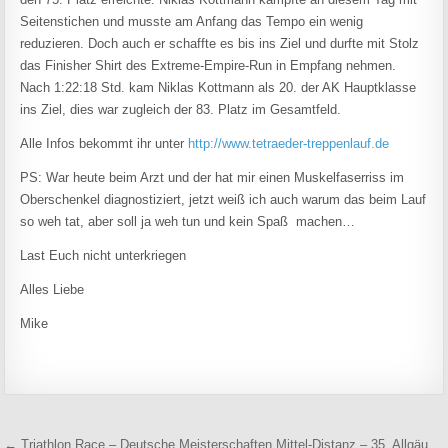
Seitenstichen und musste am Anfang das Tempo ein wenig
reduzieren. Doch auch er schaffte es bis ins Ziel und durfte mit Stolz
das Finisher Shirt des Extreme-Empire-Run in Empfang nehmen.
Nach 1:22:18 Std. kam Niklas Kottmann als 20. der AK Hauptklasse
ins Ziel, dies war zugleich der 83. Platz im Gesamtfeld.
Alle Infos bekommt ihr unter
http://www.tetraeder-treppenlauf.de
PS: War heute beim Arzt und der hat mir einen Muskelfaserriss im
Oberschenkel diagnostiziert, jetzt weiß ich auch warum das beim Lauf
so weh tat, aber soll ja weh tun und kein Spaß machen…
Last Euch nicht unterkriegen
Alles Liebe
Mike
Beitragsnavigation
← Triathlon Race – Deutsche Meisterschaften Mittel-Distanz – 35. Allgäu