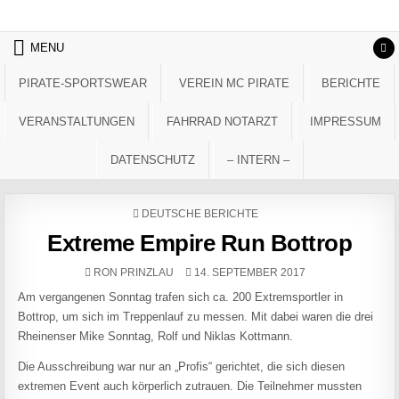
Skip to content
MENU
PIRATE-SPORTSWEAR
VEREIN MC PIRATE
BERICHTE
VERANSTALTUNGEN
FAHRRAD NOTARZT
IMPRESSUM
DATENSCHUTZ
– INTERN –
POSTED IN
DEUTSCHE BERICHTE
Extreme Empire Run Bottrop
AUTHOR:
PUBLISHED DATE:
RON PRINZLAU
14. SEPTEMBER 2017
Am vergangenen Sonntag trafen sich ca. 200 Extremsportler in
Bottrop, um sich im Treppenlauf zu messen. Mit dabei waren die drei
Rheinenser Mike Sonntag, Rolf und Niklas Kottmann.
Die Ausschreibung war nur an „Profis“ gerichtet, die sich diesen
extremen Event auch körperlich zutrauen. Die Teilnehmer mussten