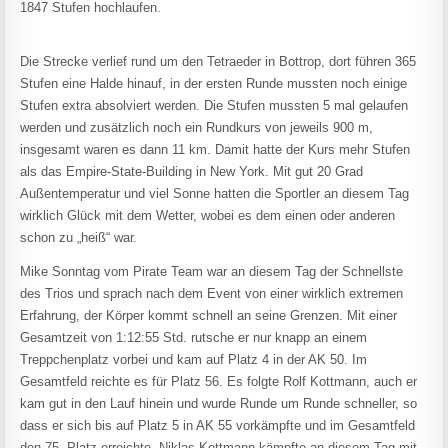
1847 Stufen hochlaufen.
Die Strecke verlief rund um den Tetraeder in Bottrop, dort führen 365
Stufen eine Halde hinauf, in der ersten Runde mussten noch einige
Stufen extra absolviert werden. Die Stufen mussten 5 mal gelaufen
werden und zusätzlich noch ein Rundkurs von jeweils 900 m,
insgesamt waren es dann 11 km. Damit hatte der Kurs mehr Stufen
als das Empire-State-Building in New York. Mit gut 20 Grad
Außentemperatur und viel Sonne hatten die Sportler an diesem Tag
wirklich Glück mit dem Wetter, wobei es dem einen oder anderen
schon zu „heiß“ war.
Mike Sonntag vom Pirate Team war an diesem Tag der Schnellste
des Trios und sprach nach dem Event von einer wirklich extremen
Erfahrung, der Körper kommt schnell an seine Grenzen. Mit einer
Gesamtzeit von 1:12:55 Std. rutsche er nur knapp an einem
Treppchenplatz vorbei und kam auf Platz 4 in der AK 50. Im
Gesamtfeld reichte es für Platz 56. Es folgte Rolf Kottmann, auch er
kam gut in den Lauf hinein und wurde Runde um Runde schneller, so
dass er sich bis auf Platz 5 in AK 55 vorkämpfte und im Gesamtfeld
den 75. Platz erreichte. Niklas Kottmann kämpfte an diesem Tag mit