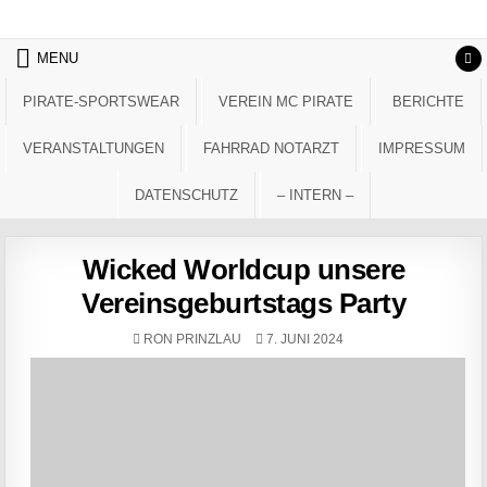
Skip to content
MENU
PIRATE-SPORTSWEAR
VEREIN MC PIRATE
BERICHTE
VERANSTALTUNGEN
FAHRRAD NOTARZT
IMPRESSUM
DATENSCHUTZ
– INTERN –
Wicked Worldcup unsere
Vereinsgeburtstags Party
AUTHOR:
PUBLISHED DATE:
RON PRINZLAU
7. JUNI 2024