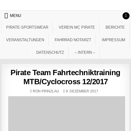
Skip to content
MENU
PIRATE-SPORTSWEAR
VEREIN MC PIRATE
BERICHTE
VERANSTALTUNGEN
FAHRRAD NOTARZT
IMPRESSUM
DATENSCHUTZ
– INTERN –
Pirate Team Fahrtechniktraining
MTB/Cyclocross 12/2017
AUTHOR:
PUBLISHED DATE:
RON PRINZLAU
9. DEZEMBER 2017