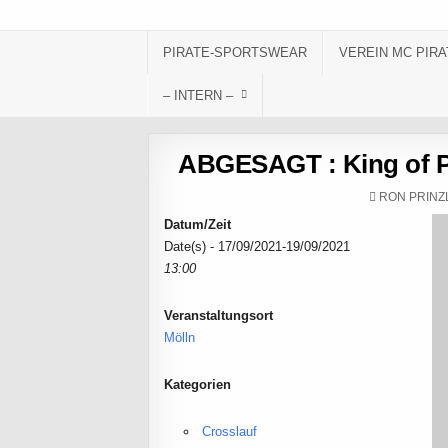
Skip to content
PIRATE-SPORTSWEAR
VEREIN MC PIRA
– INTERN –
ABGESAGT : King of P
AUTHOR:
RON PRINZ
Datum/Zeit
Date(s) - 17/09/2021-19/09/2021
13:00
Veranstaltungsort
Mölln
Kategorien
Crosslauf