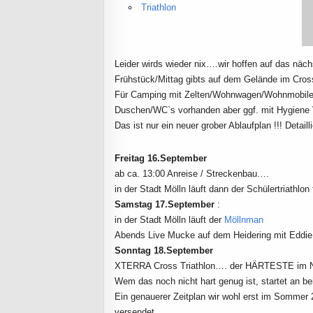
Triathlon
Leider wirds wieder nix….wir hoffen auf das nä
Frühstück/Mittag gibts auf dem Gelände im Cros
Für Camping mit Zelten/Wohnwagen/Wohnmobilen 
Duschen/WC`s vorhanden aber ggf. mit Hygiene 
Das ist nur ein neuer grober Ablaufplan !!! Deta
Freitag 16.September
ab ca. 13:00 Anreise / Streckenbau….
in der Stadt Mölln läuft dann der Schülertriathlo
Samstag 17.September
:
in der Stadt Mölln läuft der
Möllnman
Abends Live Mucke auf dem Heidering mit Eddi
Sonntag 18.September
XTERRA Cross Triathlon…. der HÄRTESTE im 
Wem das noch nicht hart genug ist, startet an be
Ein genauerer Zeitplan wir wohl erst im Sommer 2
versendet.