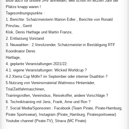
Bitte auch für unsere JHV anmelden, weil schon im letzten Jahr die
Plätze knapp waren !
Tagesordnungspunkte :
1. Berichte: Schatzmeisterin Marion Edler , Berichte von Ronald
Prinzlau , Gerrit
Klok, Denis Hartlage und Martin Franze,
2. Entlastung Vorstand
3. Neuwahlen : 2.Vorsitzender, Schatzmeister:in Bestätigung RTF
Koordinator Denis
Hartlage,
4. geplante Veranstaltungen 2021/22:
4.1. eigene Veranstaltungen: Wicked Worldcup ?
4.2.Xterra Cup Mölln? im September oder interner Duathlon ?
5.Nutzung von Vereinsmaterial Wattmess Hinterräder,
Tria/Zeitfahrmaschinen,
Trainingsrollen, Vereinsbus, Reisekoffer, andere Vorschläge ?
6. Techniktraining mit Jens, Frank, Arne und Ron ?
7. Social Media/Sponsoren : Facebook (Team Pirate, Pirate-Hamburg,
Pirate Sportswear), Instagram (Pirate_Hamburg, Piratesportswear)
Youtube channel (Pirate-TV), Strava (MC Pirate)