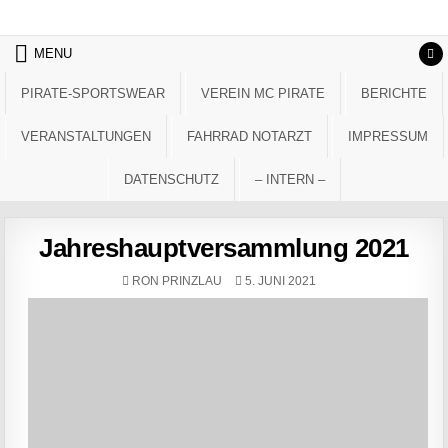
Skip to content
MENU
PIRATE-SPORTSWEAR
VEREIN MC PIRATE
BERICHTE
VERANSTALTUNGEN
FAHRRAD NOTARZT
IMPRESSUM
DATENSCHUTZ
– INTERN –
Jahreshauptversammlung 2021
AUTHOR:
PUBLISHED DATE:
RON PRINZLAU
5. JUNI 2021