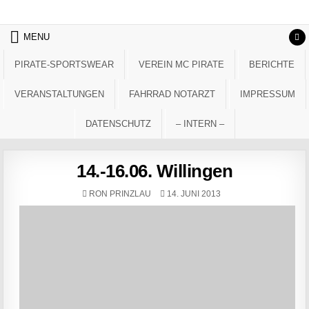
Skip to content
MENU
PIRATE-SPORTSWEAR
VEREIN MC PIRATE
BERICHTE
VERANSTALTUNGEN
FAHRRAD NOTARZT
IMPRESSUM
DATENSCHUTZ
– INTERN –
14.-16.06. Willingen
AUTHOR:
PUBLISHED DATE:
RON PRINZLAU
14. JUNI 2013