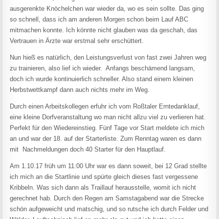
ausgerenkte Knöchelchen war wieder da, wo es sein sollte. Das ging
so schnell, dass ich am anderen Morgen schon beim Lauf ABC
mitmachen konnte. Ich könnte nicht glauben was da geschah, das
Vertrauen in Ärzte war erstmal sehr erschüttert.
Nun hieß es natürlich, den Leistungsverlust von fast zwei Jahren weg
zu trainieren, also lief ich wieder. Anfangs beschämend langsam,
doch ich wurde kontinuierlich schneller. Also stand einem kleinen
Herbstwettkampf dann auch nichts mehr im Weg.
Durch einen Arbeitskollegen erfuhr ich vom Roßtaler Erntedanklauf,
eine kleine Dorfveranstaltung wo man nicht allzu viel zu verlieren hat.
Perfekt für den Wiedereinstieg. Fünf Tage vor Start meldete ich mich
an und war der 18. auf der Starterliste. Zum Renntag waren es dann
mit Nachmeldungen doch 40 Starter für den Hauptlauf.
Am 1.10.17 früh um 11:00 Uhr war es dann soweit, bei 12 Grad stellte
ich mich an die Startlinie und spürte gleich dieses fast vergessene
Kribbeln. Was sich dann als Traillauf herausstelle, womit ich nicht
gerechnet hab. Durch den Regen am Samstagabend war die Strecke
schön aufgeweicht und matschig, und so rutsche ich durch Felder und