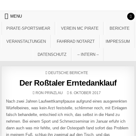
Skip to content
MENU
PIRATE-SPORTSWEAR
VEREIN MC PIRATE
BERICHTE
VERANSTALTUNGEN
FAHRRAD NOTARZT
IMPRESSUM
DATENSCHUTZ
– INTERN –
POSTED IN
DEUTSCHE BERICHTE
Der Roßtaler Erntedanklauf
AUTHOR:
PUBLISHED DATE:
RON PRINZLAU
6. OKTOBER 2017
Nach zwei Jahren Laufwettkampfpause aufgrund eines ausgerenkten
Würfelbeines, was kein Arzt feststelle, schlimmer noch, mit Einlagen
falsch behandelte, entschied ich mich, das selbst in die Hand zu
nehmen. Bei einem Sport und Schmerzseminar im Januar erfuhr ich
dann auch was mir fehlte, und der Osteopath fand sofort das Problem
in meinem Fuß, schlug ihn zweimal auf den Tisch, und das