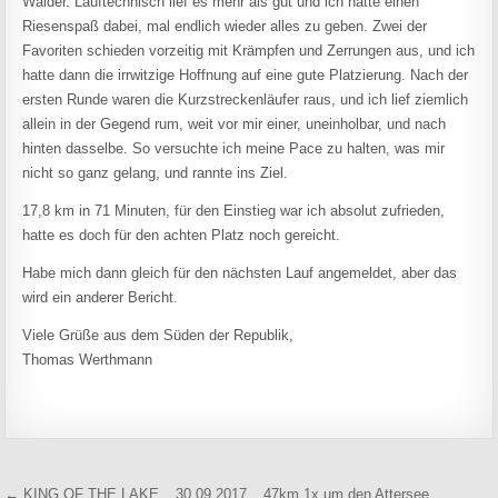
Wälder. Lauftechnisch lief es mehr als gut und ich hatte einen
Riesenspaß dabei, mal endlich wieder alles zu geben. Zwei der
Favoriten schieden vorzeitig mit Krämpfen und Zerrungen aus, und ich
hatte dann die irrwitzige Hoffnung auf eine gute Platzierung. Nach der
ersten Runde waren die Kurzstreckenläufer raus, und ich lief ziemlich
allein in der Gegend rum, weit vor mir einer, uneinholbar, und nach
hinten dasselbe. So versuchte ich meine Pace zu halten, was mir
nicht so ganz gelang, und rannte ins Ziel.
17,8 km in 71 Minuten, für den Einstieg war ich absolut zufrieden,
hatte es doch für den achten Platz noch gereicht.
Habe mich dann gleich für den nächsten Lauf angemeldet, aber das
wird ein anderer Bericht.
Viele Grüße aus dem Süden der Republik,
Thomas Werthmann
Beitragsnavigation
← KING OF THE LAKE _ 30.09.2017 _ 47km 1x um den Attersee