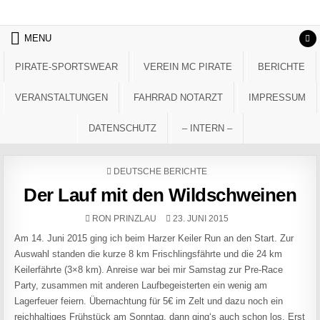
Skip to content
MENU
PIRATE-SPORTSWEAR
VEREIN MC PIRATE
BERICHTE
VERANSTALTUNGEN
FAHRRAD NOTARZT
IMPRESSUM
DATENSCHUTZ
– INTERN –
POSTED IN
DEUTSCHE BERICHTE
Der Lauf mit den Wildschweinen
AUTHOR:
PUBLISHED DATE:
RON PRINZLAU
23. JUNI 2015
Am 14. Juni 2015 ging ich beim Harzer Keiler Run an den Start. Zur
Auswahl standen die kurze 8 km Frischlingsfährte und die 24 km
Keilerfährte (3×8 km). Anreise war bei mir Samstag zur Pre-Race
Party, zusammen mit anderen Laufbegeisterten ein wenig am
Lagerfeuer feiern. Übernachtung für 5€ im Zelt und dazu noch ein
reichhaltiges Frühstück am Sonntag, dann ging‘s auch schon los. Erst