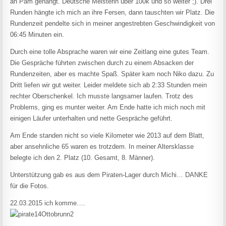
an Pam gehängt. Deutsche Meisterin über 100k und so weiter ;). Drei
Runden hängte ich mich an ihre Fersen, dann tauschten wir Platz. Die
Rundenzeit pendelte sich in meiner angestrebten Geschwindigkeit von
06:45 Minuten ein.
Durch eine tolle Absprache waren wir eine Zeitlang eine gutes Team.
Die Gespräche führten zwischen durch zu einem Absacken der
Rundenzeiten, aber es machte Spaß. Später kam noch Niko dazu. Zu
Dritt liefen wir gut weiter. Leider meldete sich ab 2:33 Stunden mein
rechter Oberschenkel. Ich musste langsamer laufen. Trotz des
Problems, ging es munter weiter. Am Ende hatte ich mich noch mit
einigen Läufer unterhalten und nette Gespräche geführt.
Am Ende standen nicht so viele Kilometer wie 2013 auf dem Blatt,
aber ansehnliche 65 waren es trotzdem. In meiner Altersklasse
belegte ich den 2. Platz (10. Gesamt, 8. Männer).
Unterstützung gab es aus dem Piraten-Lager durch Michi… DANKE
für die Fotos.
22.03.2015 ich komme….