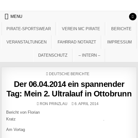
Skip to content
MENU
PIRATE-SPORTSWEAR
VEREIN MC PIRATE
BERICHTE
VERANSTALTUNGEN
FAHRRAD NOTARZT
IMPRESSUM
DATENSCHUTZ
– INTERN –
POSTED IN
DEUTSCHE BERICHTE
Der 06.04.2014 ein spannender
Tag: Mein 2. Ultralauf in Ottobrunn
AUTHOR:
PUBLISHED DATE:
RON PRINZLAU
6. APRIL 2014
Bericht von Florian
Kratz .
Am Vortag