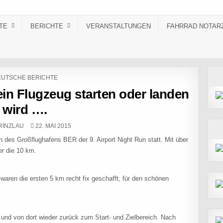
TE
BERICHTE
VERANSTALTUNGEN
FAHRRAD NOTAR
STED IN
UTSCHE BERICHTE
ein Flugzeug starten oder landen
wird ….
R:
PUBLISHED DATE:
RINZLAU
22. MAI 2015
 des Großflughafens BER der 9. Airport Night Run statt. Mit über
er die 10 km.
waren die ersten 5 km recht fix geschafft, für den schönen

und von dort wieder zurück zum Start- und Zielbereich. Nach