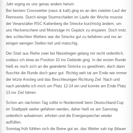
Jahr erging es uns genau anders herum.
Bei bestem Crosswetter (nass & kalt) ging es an den zweiten Lauf der
Rennserie. Durch einige Sturmschäden im Laufe der Woche musste
der Veranstalter RSC Kattenberg die Strecke kurzfristig ändern, um
uns Heckenschere und Motorsäge im Gepäck zu ersparen. Doch trotz
des schlechten Wetters war die Strecke gut zu befahren und nur an
einigen wenigen Stellen tief und matschig.
Der Start aus Reihe zwei bei Nieselregen gelang mir recht ordentlich,
sodass ich etwa an Position 10 ins Gelände ging. In der ersten Runde
hieß es noch sich an die geänderte Strecke zu gewöhnen, doch dann
fluschte die Runde doch ganz gut. Richtig weh tat am Ende wie immer
der letzte Anstieg und das Beschleunigen Richtung Ziel. Nach und
nach pendelte ich mich um Platz 12-14 ein und konnte am Ende Platz
13 ins Ziel fahren.
Schon am nächsten Tag sollte in Norderstedt beim Deutschland-Cup
im Stadtpark weiter gefahren werden, daher hieß es am Samstag
ordentlich aufwärmen, erholen und die Energiespeicher wieder
auffüllen.
Sonntag früh fühlten sich die Beine gut an, das Wetter sah top (blauer