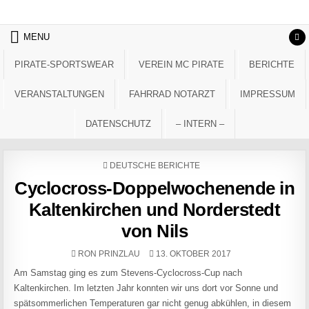
Skip to content
MENU
PIRATE-SPORTSWEAR
VEREIN MC PIRATE
BERICHTE
VERANSTALTUNGEN
FAHRRAD NOTARZT
IMPRESSUM
DATENSCHUTZ
– INTERN –
POSTED IN
DEUTSCHE BERICHTE
Cyclocross-Doppelwochenende in
Kaltenkirchen und Norderstedt
von Nils
AUTHOR:
PUBLISHED DATE:
RON PRINZLAU
13. OKTOBER 2017
Am Samstag ging es zum Stevens-Cyclocross-Cup nach
Kaltenkirchen. Im letzten Jahr konnten wir uns dort vor Sonne und
spätsommerlichen Temperaturen gar nicht genug abkühlen, in diesem