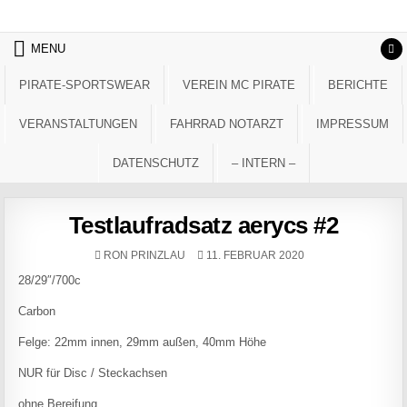
Skip to content
MENU
PIRATE-SPORTSWEAR
VEREIN MC PIRATE
BERICHTE
VERANSTALTUNGEN
FAHRRAD NOTARZT
IMPRESSUM
DATENSCHUTZ
– INTERN –
Testlaufradsatz aerycs #2
AUTHOR:
PUBLISHED DATE:
RON PRINZLAU
11. FEBRUAR 2020
28/29″/700c
Carbon
Felge: 22mm innen, 29mm außen, 40mm Höhe
NUR für Disc / Steckachsen
ohne Bereifung