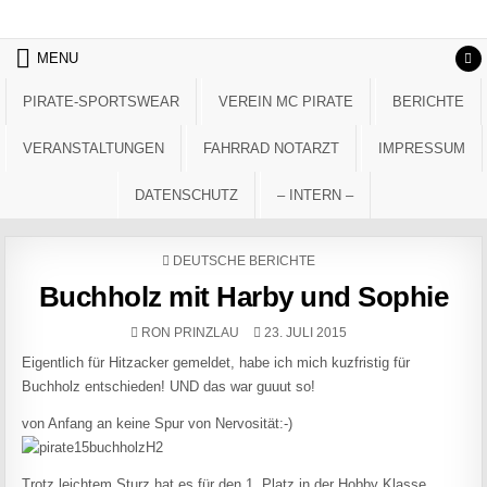
Skip to content
MENU
PIRATE-SPORTSWEAR
VEREIN MC PIRATE
BERICHTE
VERANSTALTUNGEN
FAHRRAD NOTARZT
IMPRESSUM
DATENSCHUTZ
– INTERN –
POSTED IN
DEUTSCHE BERICHTE
Buchholz mit Harby und Sophie
AUTHOR:
PUBLISHED DATE:
RON PRINZLAU
23. JULI 2015
Eigentlich für Hitzacker gemeldet, habe ich mich kuzfristig für
Buchholz entschieden! UND das war guuut so!
von Anfang an keine Spur von Nervosität:-)
Trotz leichtem Sturz hat es für den 1. Platz in der Hobby Klasse