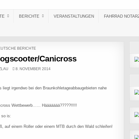
TE
BERICHTE
VERANSTALTUNGEN
FAHRRAD NOTAR
STED IN
UTSCHE BERICHTE
Dogscooter/Canicross
PUBLISHED DATE:
ZLAU
8. NOVEMBER 2014
s liegt irgendwo bei den Braunkohletageabbaugebieten nahe
Canicross Wettbewerb…… Häääääää?????!!!!!
 so is:
, auf einem Roller oder einem MTB durch den Wald schleifen!