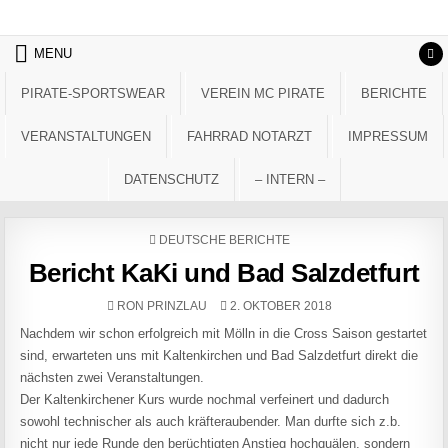
Skip to content
MENU
PIRATE-SPORTSWEAR
VEREIN MC PIRATE
BERICHTE
VERANSTALTUNGEN
FAHRRAD NOTARZT
IMPRESSUM
DATENSCHUTZ
– INTERN –
POSTED IN
DEUTSCHE BERICHTE
Bericht KaKi und Bad Salzdetfurt
AUTHOR:
PUBLISHED DATE:
RON PRINZLAU
2. OKTOBER 2018
Nachdem wir schon erfolgreich mit Mölln in die Cross Saison gestartet
sind, erwarteten uns mit Kaltenkirchen und Bad Salzdetfurt direkt die
nächsten zwei Veranstaltungen.
Der Kaltenkirchener Kurs wurde nochmal verfeinert und dadurch
sowohl technischer als auch kräfteraubender. Man durfte sich z.b.
nicht nur jede Runde den berüchtigten Anstieg hochquälen, sondern