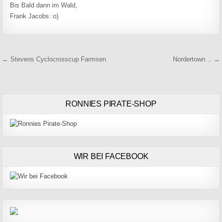
Bis Bald dann im Wald,
Frank Jacobs :o)
Beitragsnavigation
← Stevens Cyclocrosscup Farmsen
Nordertown… →
RONNIES PIRATE-SHOP
WIR BEI FACEBOOK