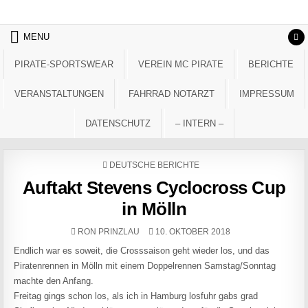
Skip to content
MENU
PIRATE-SPORTSWEAR
VEREIN MC PIRATE
BERICHTE
VERANSTALTUNGEN
FAHRRAD NOTARZT
IMPRESSUM
DATENSCHUTZ
– INTERN –
POSTED IN
DEUTSCHE BERICHTE
Auftakt Stevens Cyclocross Cup
in Mölln
AUTHOR:
PUBLISHED DATE:
RON PRINZLAU
10. OKTOBER 2018
Endlich war es soweit, die Crosssaison geht wieder los, und das
Piratenrennen in Mölln mit einem Doppelrennen Samstag/Sonntag
machte den Anfang.
Freitag gings schon los, als ich in Hamburg losfuhr gabs grad