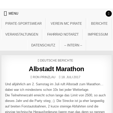
Skip to content
MENU
PIRATE-SPORTSWEAR
VEREIN MC PIRATE
BERICHTE
VERANSTALTUNGEN
FAHRRAD NOTARZT
IMPRESSUM
DATENSCHUTZ
– INTERN –
POSTED IN
DEUTSCHE BERICHTE
Albstadt Marathon
AUTHOR:
PUBLISHED DATE:
RON PRINZLAU
18. JULI 2017
Und alljährlich am 2. Samstag im Juli ruft Albstadt zum Marathon…
dabei war ich mindestens schon 10x bei jeder Wetterlage.
Die Teilnehmerzahl erreicht schon lange das Limit von 2500, so auch
dieses Jahr und die Party stieg ;-). Die Strecke ist ja eher langweilig
auf breiten Forstautobahnen, 2 kurze steinige Abfahrten sind die
einzige technische Herausforderung (wenn man das denn so nennen