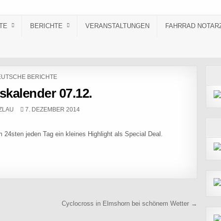
TE
BERICHTE
VERANSTALTUNGEN
FAHRRAD NOTAR
STED IN
UTSCHE BERICHTE
skalender 07.12.
PUBLISHED DATE:
ZLAU
7. DEZEMBER 2014
24sten jeden Tag ein kleines Highlight als Special Deal.
Cyclocross in Elmshorn bei schönem Wetter →