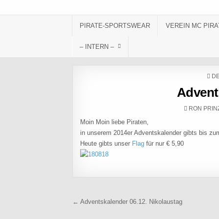
Skip to content
PIRATE-SPORTSWEAR
VEREIN MC PIRA
– INTERN –
PO
DE
Advent
AUTHOR:
RON PRIN
Moin Moin liebe Piraten,
in unserem 2014er Adventskalender gibts bis zum 
Heute gibts unser
Flag
für nur € 5,90
Beitragsnavigation
← Adventskalender 06.12. Nikolaustag