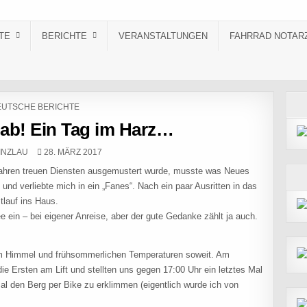
TE
BERICHTE
VERANSTALTUNGEN
FAHRRAD NOTAR
STED IN
UTSCHE BERICHTE
ab! Ein Tag im Harz…
:
PUBLISHED DATE:
INZLAU
28. MÄRZ 2017
Jahren treuen Diensten ausgemustert wurde, musste was Neues
nd verliebte mich in ein „Fanes“. Nach ein paar Ausritten in das
tlauf ins Haus.
 ein – bei eigener Anreise, aber der gute Gedanke zählt ja auch.
em Himmel und frühsommerlichen Temperaturen soweit. Am
e Ersten am Lift und stellten uns gegen 17:00 Uhr ein letztes Mal
al den Berg per Bike zu erklimmen (eigentlich wurde ich von