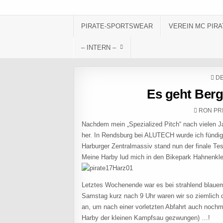
Skip to content
PIRATE-SPORTSWEAR
VEREIN MC PIRA
– INTERN –
PO
DE
Es geht Berg
AUTHOR
RON PR
Nachdem mein „Spezialized Pitch“ nach vielen 
her. In Rendsburg bei ALUTECH wurde ich fündig u
Harburger Zentralmassiv stand nun der finale Tes
Meine Harby lud mich in den Bikepark Hahnenklee
Letztes Wochenende war es bei strahlend blau
Samstag kurz nach 9 Uhr waren wir so ziemlich di
an, um nach einer vorletzten Abfahrt auch nochm
Harby der kleinen Kampfsau gezwungen) …!