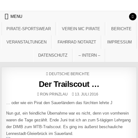
Skip to content
MENU
PIRATE-SPORTSWEAR
VEREIN MC PIRATE
BERICHTE
VERANSTALTUNGEN
FAHRRAD NOTARZT
IMPRESSUM
DATENSCHUTZ
– INTERN –
POSTED IN
DEUTSCHE BERICHTE
Der Trailscout …
AUTHOR:
PUBLISHED DATE:
RON PRINZLAU
13. JULI 2016
… oder wie ein Pirat den Sauerländern das fürchten lehrte J
Nun gut, ein feindliche Übernahme war es nicht, denn von vornherein
waren die Tage gezählt. Ende Juni trat ich an zum 5-tägigen Lehrgang
der DIMB zum MTB-Trailscout. Es ging ins äußerst beschauliche
Lennestadt-Gleierbrück im Sauerland.