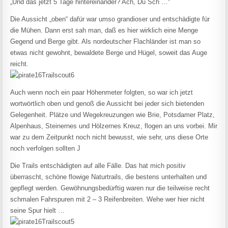
„Und das jetzt 5 Tage hintereinander? Ach, Du Sch …“
Die Aussicht „oben“ dafür war umso grandioser und entschädigte für
die Mühen. Dann erst sah man, daß es hier wirklich eine Menge
Gegend und Berge gibt. Als nordeutscher Flachländer ist man so
etwas nicht gewohnt, bewaldete Berge und Hügel, soweit das Auge
reicht.
Auch wenn noch ein paar Höhenmeter folgten, so war ich jetzt
wortwörtlich oben und genoß die Aussicht bei jeder sich bietenden
Gelegenheit. Plätze und Wegekreuzungen wie Brie, Potsdamer Platz,
Alpenhaus, Steinernes und Hölzernes Kreuz, flogen an uns vorbei. Mir
war zu dem Zeitpunkt noch nicht bewusst, wie sehr, uns diese Orte
noch verfolgen sollten J
Die Trails entschädigten auf alle Fälle. Das hat mich positiv
überrascht, schöne flowige Naturtrails, die bestens unterhalten und
gepflegt werden. Gewöhnungsbedürftig waren nur die teilweise recht
schmalen Fahrspuren mit 2 – 3 Reifenbreiten. Wehe wer hier nicht
seine Spur hielt …