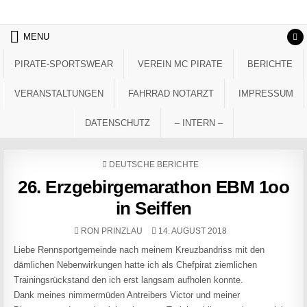
Skip to content
MENU
PIRATE-SPORTSWEAR
VEREIN MC PIRATE
BERICHTE
VERANSTALTUNGEN
FAHRRAD NOTARZT
IMPRESSUM
DATENSCHUTZ
– INTERN –
POSTED IN
DEUTSCHE BERICHTE
26. Erzgebirgemarathon EBM 1oo
in Seiffen
AUTHOR:
PUBLISHED DATE:
RON PRINZLAU
14. AUGUST 2018
Liebe Rennsportgemeinde nach meinem Kreuzbandriss mit den
dämlichen Nebenwirkungen hatte ich als Chefpirat ziemlichen
Trainingsrückstand den ich erst langsam aufholen konnte.
Dank meines nimmermüden Antreibers Victor und meiner