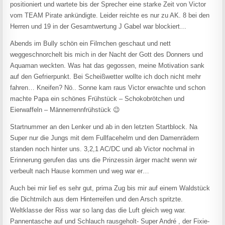
positioniert und wartete bis der Sprecher eine starke Zeit von Victor
vom TEAM Pirate ankündigte. Leider reichte es nur zu AK. 8 bei den
Herren und 19 in der Gesamtwertung J Gabel war blockiert…
Abends im Bully schön ein Filmchen geschaut und nett
weggeschnorchelt bis mich in der Nacht der Gott des Donners und
Aquaman weckten. Was hat das gegossen, meine Motivation sank
auf den Gefrierpunkt. Bei Scheißwetter wollte ich doch nicht mehr
fahren… Kneifen? Nö.. Sonne kam raus Victor erwachte und schon
machte Papa ein schönes Frühstück – Schokobrötchen und
Eierwaffeln – Männerrennfrühstück 😉
Startnummer an den Lenker und ab in den letzten Startblock. Na
Super nur die Jungs mit dem Fullfacehelm und den Damenrädern
standen noch hinter uns. 3,2,1 AC/DC und ab Victor nochmal in
Erinnerung gerufen das uns die Prinzessin ärger macht wenn wir
verbeult nach Hause kommen und weg war er…
Auch bei mir lief es sehr gut, prima Zug bis mir auf einem Waldstück
die Dichtmilch aus dem Hinterreifen und den Arsch spritzte.
Weltklasse der Riss war so lang das die Luft gleich weg war.
Pannentasche auf und Schlauch rausgeholt- Super André , der Fixie-