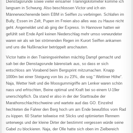
Dienstagsrunde sowie vieler einsamer Trainingskilometer komme ich
langsam in Schwung. Also beschlossen Victor und ich ein
Männerwochenende beim EBM in Seiffen zu verbringen. Schlafen im
Bully, Essen im Zelt, Pupen im Freien also alles was zu Hause nicht
geht. Angemeldet und ab ging der Express. In Hannover hatten wir
gefühlt seit Ende April keinen Niederschlag mehr umso verwundeter
waren wir als wir bei strömenden Regen im Kurort Seiffen ankamen
und uns die Nußknacker betröppelt anschauten.
Victor hatte in den Trainingseinheiten mächtig Dampf gemacht und
sah bei der Dienstagsrunde bärenstark aus, so dass er sich
entschloss am Vorabend beim Bergsprint mitzumachen. Knapp
1000m bei einer Steigung von bis zu 23%, die sog.“ Wettiner Höhe“.
Naja, Wetter hielt und die Moosgummigriffe am Lenker waren schön
nass und erfrischten, Beine optimal und Kraft bei so einem U-19er
unerschöpflich. Da stand er also in der der Starttraube der
Marathonschlachtschweine und wartete aud das GO. Einzelnd
hechteten die Fahrer den Berg hoch um am Ende bewußtlos vom Rad
zu kippen. 60 Starter teilweise mit Slicks und optimierten Rennern
unterwegs und der kleine Dirter der bestimmt vergessen würde seine
Gabel zu blockieren. Naja, der Olle hatte sich oben im Zielbereich