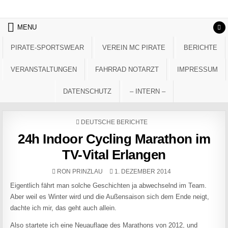
Skip to content
MENU
PIRATE-SPORTSWEAR
VEREIN MC PIRATE
BERICHTE
VERANSTALTUNGEN
FAHRRAD NOTARZT
IMPRESSUM
DATENSCHUTZ
– INTERN –
POSTED IN
DEUTSCHE BERICHTE
24h Indoor Cycling Marathon im
TV-Vital Erlangen
AUTHOR:
PUBLISHED DATE:
RON PRINZLAU
1. DEZEMBER 2014
Eigentlich fährt man solche Geschichten ja abwechselnd im Team.
Aber weil es Winter wird und die Außensaison sich dem Ende neigt,
dachte ich mir, das geht auch allein.
Also startete ich eine Neuauflage des Marathons von 2012, und