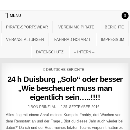
Skip to content
MENU
PIRATE-SPORTSWEAR
VEREIN MC PIRATE
BERICHTE
VERANSTALTUNGEN
FAHRRAD NOTARZT
IMPRESSUM
DATENSCHUTZ
– INTERN –
POSTED IN
DEUTSCHE BERICHTE
24 h Duisburg „Solo“ oder besser
„Wie bescheuert muss man
eigentlich sein…..!!!!
AUTHOR:
PUBLISHED DATE:
RON PRINZLAU
25. SEPTEMBER 2016
Alles fing mit einem Anruf meines Kumpels Freddy, drei Wochen vor
dem Rennstart an und der Frage „ Bist du dieses Jahr auch wieder bei
dabei?“ Da ich und der Rest meines letzten Teams verpennt hatten zu