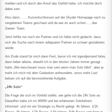
melden und ich durch den Anruf das Gefühl hatte, ich möchte doch
dabei sein.
Also dann……..Kurzentschlossen auf der Skyder Homepage nach zu
vergebenen Teams geschaut und da war es auch schon …..das
Zweier- Team.
Jetzt fehlte nur noch ein Partner und ich hätte nicht gedacht, dass
sich die Suche nach einem adäquaten Partner so schwer gestalteten
würde.
Am Ende stand für mich dann Fest, bevor ich mit irgendjemand fahre,
dann lieber alleine, obwohl ich in den letzten Jahren immer gesagt
hatte „Wie bescheuert muss man sein wenn man Solo fährt“, aber je
mehr ich mich mit dem Gedanken anfreundete, umso mehr Lust
bekam ich auf die bevorstehende Aufgabe.
„24h Solo“
Die Frage die sich im Vorfeld stellte, wie gehe ich die 24h Solo an.
Daraufhin hatte ich im WWW und bei erfahrenen Solofahrern
informiert und mir ein Strategie zu Recht gelegt. 4h fahren, 1/2h
Pause, 4h fahren, 1/2h Pause, 3,5h fahren, 3/4h Pause und dann in