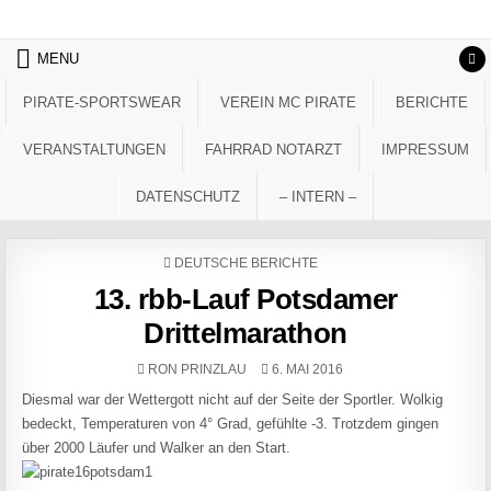
Skip to content
MENU
PIRATE-SPORTSWEAR
VEREIN MC PIRATE
BERICHTE
VERANSTALTUNGEN
FAHRRAD NOTARZT
IMPRESSUM
DATENSCHUTZ
– INTERN –
POSTED IN
DEUTSCHE BERICHTE
13. rbb-Lauf Potsdamer
Drittelmarathon
AUTHOR:
PUBLISHED DATE:
RON PRINZLAU
6. MAI 2016
Diesmal war der Wettergott nicht auf der Seite der Sportler. Wolkig
bedeckt, Temperaturen von 4° Grad, gefühlte -3. Trotzdem gingen
über 2000 Läufer und Walker an den Start.