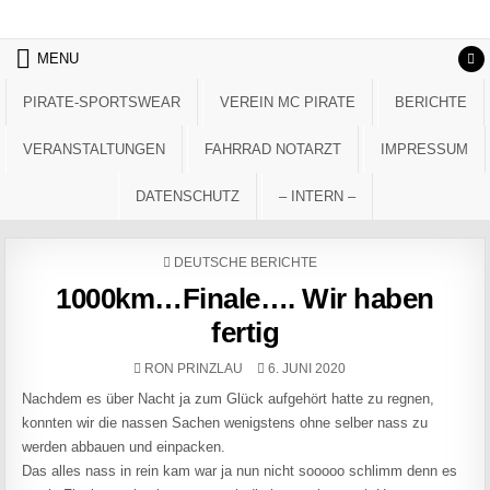
Skip to content
MENU
PIRATE-SPORTSWEAR
VEREIN MC PIRATE
BERICHTE
VERANSTALTUNGEN
FAHRRAD NOTARZT
IMPRESSUM
DATENSCHUTZ
– INTERN –
POSTED IN
DEUTSCHE BERICHTE
1000km…Finale…. Wir haben
fertig
AUTHOR:
PUBLISHED DATE:
RON PRINZLAU
6. JUNI 2020
Nachdem es über Nacht ja zum Glück aufgehört hatte zu regnen,
konnten wir die nassen Sachen wenigstens ohne selber nass zu
werden abbauen und einpacken.
Das alles nass in rein kam war ja nun nicht sooooo schlimm denn es