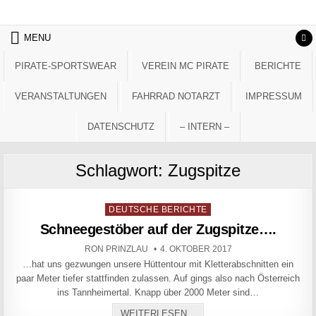
Skip to content
MENU
PIRATE-SPORTSWEAR
VEREIN MC PIRATE
BERICHTE
VERANSTALTUNGEN
FAHRRAD NOTARZT
IMPRESSUM
DATENSCHUTZ
– INTERN –
Schlagwort:
Zugspitze
Posted in
DEUTSCHE BERICHTE
Schneegestöber auf der Zugspitze….
AUTHOR:
PUBLISHED DATE:
RON PRINZLAU
4. OKTOBER 2017
…hat uns gezwungen unsere Hüttentour mit Kletterabschnitten ein
paar Meter tiefer stattfinden zulassen. Auf gings also nach Österreich
ins Tannheimertal. Knapp über 2000 Meter sind…
SCHNEEGESTÖBER AUF D
WEITERLESEN...