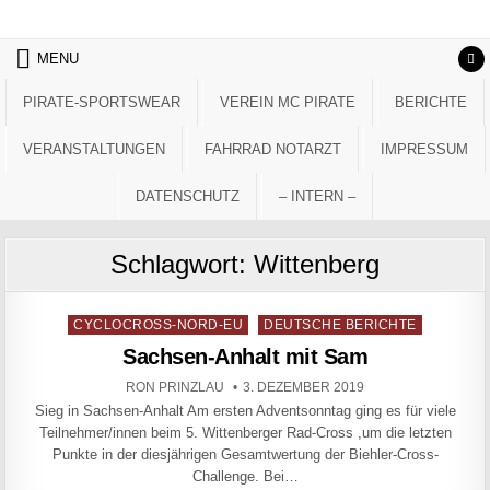
Skip to content
MENU
PIRATE-SPORTSWEAR
VEREIN MC PIRATE
BERICHTE
VERANSTALTUNGEN
FAHRRAD NOTARZT
IMPRESSUM
DATENSCHUTZ
– INTERN –
Schlagwort:
Wittenberg
Posted in
CYCLOCROSS-NORD-EU
DEUTSCHE BERICHTE
Sachsen-Anhalt mit Sam
AUTHOR:
PUBLISHED DATE:
RON PRINZLAU
3. DEZEMBER 2019
Sieg in Sachsen-Anhalt Am ersten Adventsonntag ging es für viele
Teilnehmer/innen beim 5. Wittenberger Rad-Cross ,um die letzten
Punkte in der diesjährigen Gesamtwertung der Biehler-Cross-
Challenge. Bei…