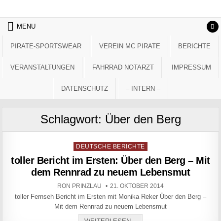
Skip to content
MENU
PIRATE-SPORTSWEAR
VEREIN MC PIRATE
BERICHTE
VERANSTALTUNGEN
FAHRRAD NOTARZT
IMPRESSUM
DATENSCHUTZ
– INTERN –
Schlagwort:
Über den Berg
Posted in
DEUTSCHE BERICHTE
toller Bericht im Ersten: Über den Berg – Mit
dem Rennrad zu neuem Lebensmut
AUTHOR:
PUBLISHED DATE:
RON PRINZLAU
21. OKTOBER 2014
toller Fernseh Bericht im Ersten mit Monika Reker Über den Berg –
Mit dem Rennrad zu neuem Lebensmut
TOLLER BERICHT IM ERS