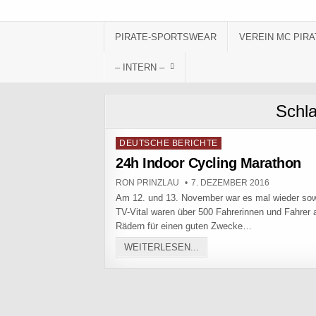
Skip to content
PIRATE-SPORTSWEAR
VEREIN MC PIRA
– INTERN –
Schl
Posted in
DEUTSCHE BERICHTE
24h Indoor Cycling Marathon
AUTHOR:
PUBLISHED DATE:
RON PRINZLAU
7. DEZEMBER 2016
Am 12. und 13. November war es mal wieder sow
TV-Vital waren über 500 Fahrerinnen und Fahrer 
Rädern für einen guten Zwecke…
24H INDOOR CYCLING M
WEITERLESEN...