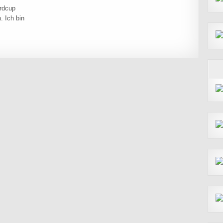
ordcup
. Ich bin
ORDCUP