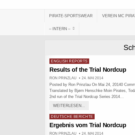
Skip to content
PIRATE-SPORTSWEAR
VEREIN MC PIRA
– INTERN –
Sch
Posted in
ENGLISH REPORTS
Results of the Trial Nordcup
AUTHOR:
PUBLISHED DATE:
RON PRINZLAU
24. MAI 2014
Posted by Ron Prinzlau On Mai 24, 20140 Com
Translated by Bjørn Henschke Moin Pirates, Tod
2nd run of the Trial Nordcup Series 2014…
RESULTS OF THE TRIAL 
WEITERLESEN...
Posted in
DEUTSCHE BERICHTE
Ergebnis vom Trial Nordcup
AUTHOR:
PUBLISHED DATE:
RON PRINZLAU
24. MAI 2014