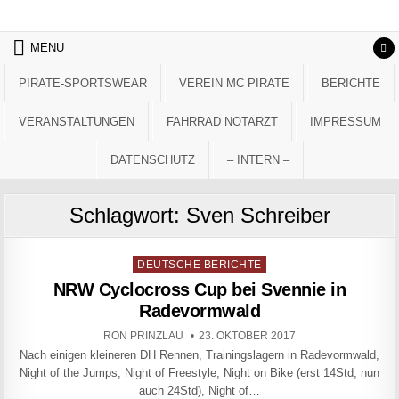
Skip to content
MENU
PIRATE-SPORTSWEAR
VEREIN MC PIRATE
BERICHTE
VERANSTALTUNGEN
FAHRRAD NOTARZT
IMPRESSUM
DATENSCHUTZ
– INTERN –
Schlagwort:
Sven Schreiber
Posted in
DEUTSCHE BERICHTE
NRW Cyclocross Cup bei Svennie in
Radevormwald
AUTHOR:
PUBLISHED DATE:
RON PRINZLAU
23. OKTOBER 2017
Nach einigen kleineren DH Rennen, Trainingslagern in Radevormwald,
Night of the Jumps, Night of Freestyle, Night on Bike (erst 14Std, nun
auch 24Std), Night of…