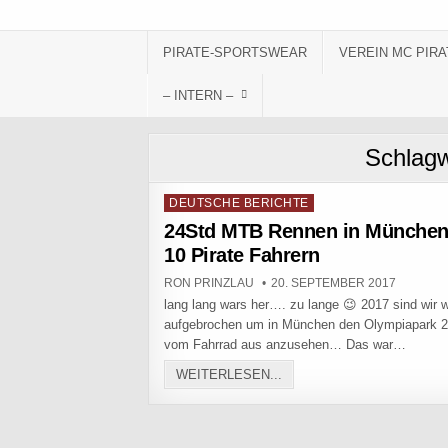
Skip to content
PIRATE-SPORTSWEAR
VEREIN MC PIRA
– INTERN –
Schlag
Posted in
DEUTSCHE BERICHTE
24Std MTB Rennen in München
10 Pirate Fahrern
AUTHOR:
PUBLISHED DATE:
RON PRINZLAU
20. SEPTEMBER 2017
lang lang wars her…. zu lange 😉 2017 sind wir 
aufgebrochen um in München den Olympiapark 2
vom Fahrrad aus anzusehen… Das war…
24STD MTB RENNEN IN M
WEITERLESEN...