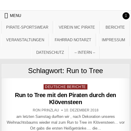
Skip to content
MENU
PIRATE-SPORTSWEAR
VEREIN MC PIRATE
BERICHTE
VERANSTALTUNGEN
FAHRRAD NOTARZT
IMPRESSUM
DATENSCHUTZ
– INTERN –
Schlagwort:
Run to Tree
Posted in
DEUTSCHE BERICHTE
Run to Tree mit den Piraten durch den
Klövensteen
AUTHOR:
PUBLISHED DATE:
RON PRINZLAU
10. DEZEMBER 2018
am letzten Samstag durften wir , nach Dekoration unseres
Weihnachtsbaums wieder mal zum Run to Tree im Klövensteen… vor
Ort gabs die ersten Heißgetränke…. die…