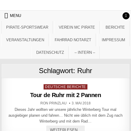
Skip to content
MENU
PIRATE-SPORTSWEAR
VEREIN MC PIRATE
BERICHTE
VERANSTALTUNGEN
FAHRRAD NOTARZT
IMPRESSUM
DATENSCHUTZ
– INTERN –
Schlagwort:
Ruhr
Posted in
DEUTSCHE BERICHTE
Tour de Ruhr mit 2 Pannen
AUTHOR:
PUBLISHED DATE:
RON PRINZLAU
3. MAI 2018
Dieses Jahr wollten wir unsere jährliche Winterberg Tour mal
ausgiebiger planen und fahren… Nicht wie üblich mit dem Zug nach
Winterberg und mit dem Rad…
TOUR DE RUHR MIT 2 PAN
WEITERLESEN...