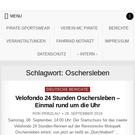
Skip to content
MENU
PIRATE-SPORTSWEAR
VEREIN MC PIRATE
BERICHTE
VERANSTALTUNGEN
FAHRRAD NOTARZT
IMPRESSUM
DATENSCHUTZ
– INTERN –
Schlagwort:
Oschersleben
Posted in
DEUTSCHE BERICHTE
Velofondo 24 Stunden Oschersleben –
Einmal rund um die Uhr
AUTHOR:
PUBLISHED DATE:
RON PRINZLAU
28. SEPTEMBER 2018
Samstag, 08. September, 14:00 Uhr: Der Startschuss für das zweite
Velofondo 24 Stunden-Rennen auf der Rennstrecke Motopark
Oschersleben ertönt; von jetzt an heißt es „Durchhalten!“….