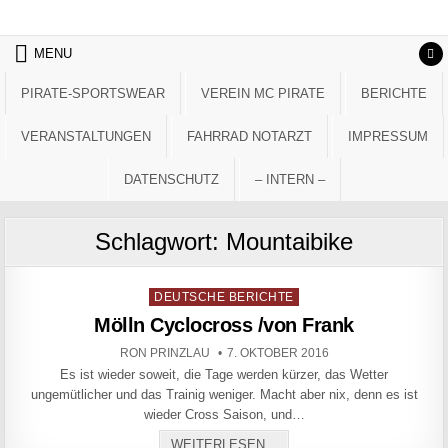
Skip to content
MENU
PIRATE-SPORTSWEAR
VEREIN MC PIRATE
BERICHTE
VERANSTALTUNGEN
FAHRRAD NOTARZT
IMPRESSUM
DATENSCHUTZ
– INTERN –
Schlagwort:
Mountaibike
Posted in
DEUTSCHE BERICHTE
Mölln Cyclocross /von Frank
AUTHOR:
PUBLISHED DATE:
RON PRINZLAU
7. OKTOBER 2016
Es ist wieder soweit, die Tage werden kürzer, das Wetter
ungemütlicher und das Trainig weniger. Macht aber nix, denn es ist
wieder Cross Saison, und…
MÖLLN CYCLOCROSS /VO
WEITERLESEN...